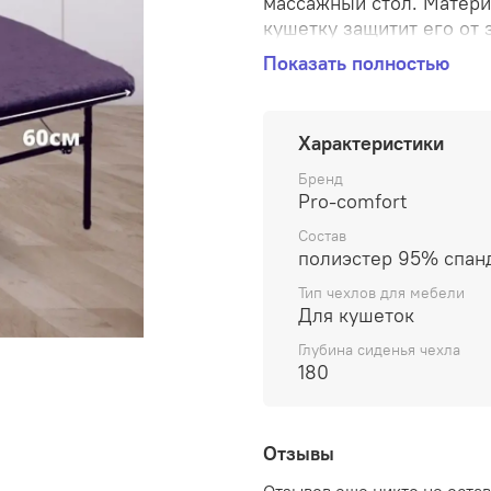
массажный стол. Матери
кушетку защитит его от 
вид. Благодаря многора
Показать полностью
много дольше. Так же р
использовать одноразов
стрейч ткани велюра че
Характеристики
+/-10 см по ширине. Вел
эффект мягкости и хоро
Бренд
Pro-comfort
полутона. Стирать велю
выше +30°. Машинная ст
Состав
лучше отключить, а при 
полиэстер 95% спан
стекания в горизонталь
Тип чехлов для мебели
мягкие, без отбеливающ
Для кушеток
успешно справляется от
Глубина сиденья чехла
применяется. Подойдёт д
180
Отзывы