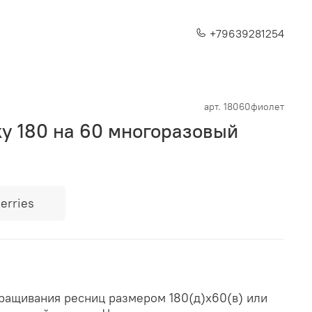
+79639281254
арт.
18060фиолет
ку 180 на 60 многоразовый
erries
аращивания ресниц размером 180(д)х60(в) или