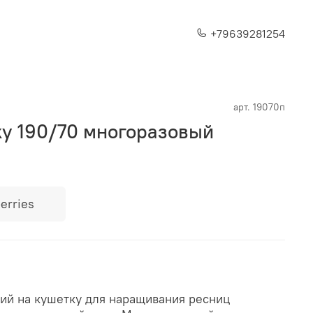
+79639281254
арт.
19070п
ку 190/70 многоразовый
erries
кий на кушетку для наращивания ресниц