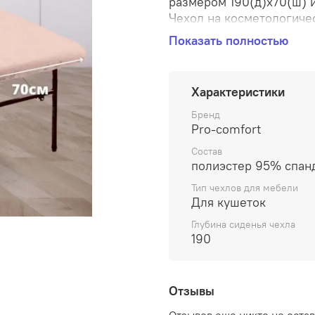
размером 190(д)х70(ш) 
Чехол на косметологиче
придаст красивый эстет
Показать полностью
оборудование прослужит
приемом каждого клиент
рулоне. Благодаря свойс
Характеристики
на кушетку больших раз
ворсистую поверхность, 
Бренд
Pro-comfort
создает привлекательны
разрешается при темпер
Состав
режиме «деликатная». О
полиэстер 95% спан
слегка отжать и оставит
Тип чехлов для мебели
Моющие средства исполь
Для кушеток
заломами на ворсе и ск
Глубина сиденья чехла
Глажение для велюра не 
190
регулировкой высоты.
Отзывы