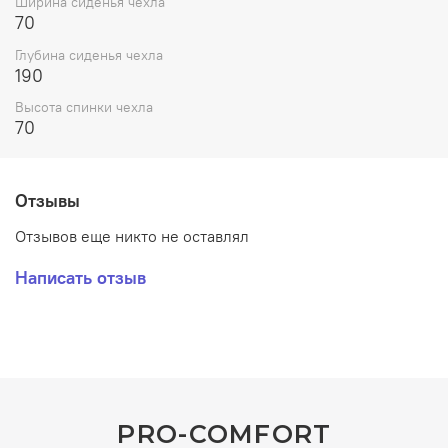
Ширина сиденья чехла
Подойдёт для складного стола с регулировкой высоты.
70
Глубина сиденья чехла
190
Высота спинки чехла
70
Отзывы
Отзывов еще никто не оставлял
Написать отзыв
PRO-COMFORT