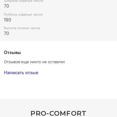
Ширина сиденья чехла
Подойдёт для складного стола с регулировкой высоты.
70
Глубина сиденья чехла
190
Высота спинки чехла
70
Отзывы
Отзывов еще никто не оставлял
Написать отзыв
PRO-COMFORT