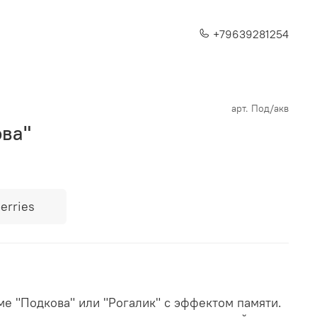
+79639281254
арт.
Под/акв
ва"
erries
е "Подкова" или "Рогалик" с эффектом памяти.