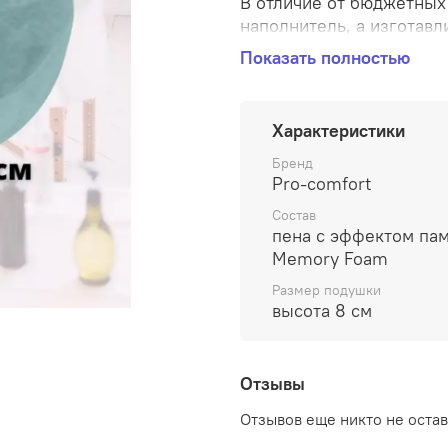
В отличие от бюджетных подуше
наполнитель, а изготав
который имеет гипоалле
Показать полностью
превзошли все ожидания покупателей. Подхо
процедур, наращивания ресн
самолете или поезде. Э
Характеристики
удобное положение. Чехол легко снимается для стирки. Подушка для
салона красоты. Размер
Бренд
Pro-comfort
Саму форму подушки из
Состав
пена с эффектом па
Memory Foam
Размер подушки
высота 8 см
Отзывы
Отзывов еще никто не оста