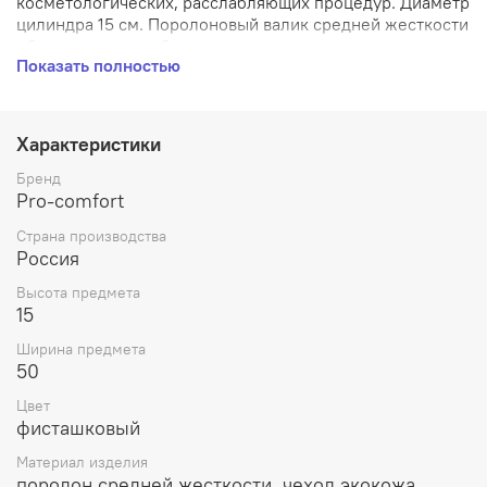
косметологических, расслабляющих процедур. Диаметр
цилиндра 15 см. Поролоновый валик средней жесткости
обеспечивает удобное положение ног, спины, шеи.
Показать полностью
Чехол изготовлен из экокожи. Цвет на картинке может
отличаться от оттенка на экране и зависит это от
яркости экрана, цветопередичи.
Характеристики
Бренд
Pro-comfort
Страна производства
Россия
Высота предмета
15
Ширина предмета
50
Цвет
фисташковый
Материал изделия
поролон средней жесткости, чехол экокожа