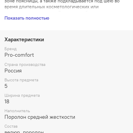
зоне поясницы, а также подкладывается под шею во
время длительных косметологических или
медицинских процедур. Валик способствует
Показать полностью
расслаблению и разгрузке позвоночника, благодаря
ему тело принимает правильное комфортное
положение.
Характеристики
Бренд
Pro-comfort
Страна производства
Россия
Высота предмета
5
Ширина предмета
18
Наполнитель
Поролон средней жесткости
Состав
велюр, поролон